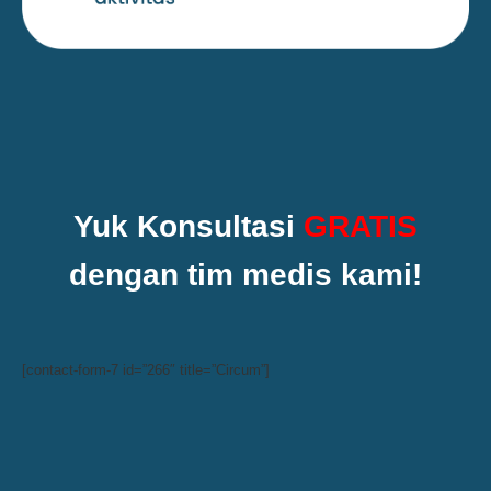
Yuk Konsultasi
GRATIS
dengan tim medis kami!
[contact-form-7 id=”266″ title=”Circum”]