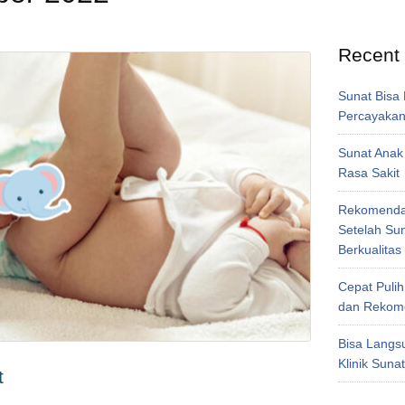
Recent
Sunat Bisa
Percayakan 
Sunat Anak
Rasa Sakit
Rekomendas
Setelah Su
Berkualitas
Cepat Pulih
dan Rekome
Bisa Langsu
Klinik Suna
t