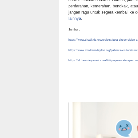
perdarahan, kemerahan, bengkak, atau
jangan ragu untuk segera kembali ke dok
lainnya
.
Sumber :
https://www.chadkids.org/urology/post-circumcision-c
https://www.childrensdayton.org/patients-visitors/serv
https://id.theasianparent.com/7-tips-perawatan-pasca