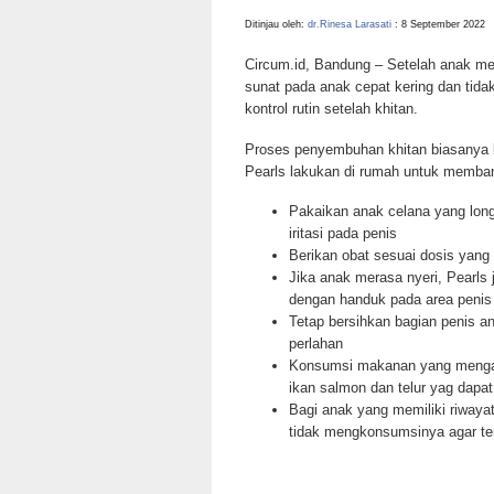
Ditinjau oleh:
dr.Rinesa Larasati
: 8 September 2022
Circum.id, Bandung – Setelah anak men
sunat pada anak cepat kering dan tidak
kontrol rutin setelah khitan.
Proses penyembuhan khitan biasanya b
Pearls lakukan di rumah untuk memban
Pakaikan anak celana yang long
iritasi pada penis
Berikan obat sesuai dosis yang d
Jika anak merasa nyeri, Pearls
dengan handuk pada area penis
Tetap bersihkan bagian penis 
perlahan
Konsumsi makanan yang mengand
ikan salmon dan telur yag dapa
Bagi anak yang memiliki riwayat
tidak mengkonsumsinya agar ter