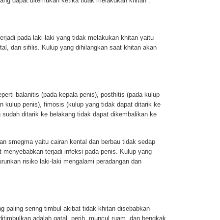
ang dapat ditemukan ketika tidak melakukan khitan :
rjadi pada laki-laki yang tidak melakukan khitan yaitu
al, dan sifilis. Kulup yang dihilangkan saat khitan akan
erti balanitis (pada kepala penis), posthitis (pada kulup
n kulup penis), fimosis (kulup yang tidak dapat ditarik ke
 sudah ditarik ke belakang tidak dapat dikembalikan ke
ukan smegma yaitu cairan kental dan berbau tidak sedap
 menyebabkan terjadi infeksi pada penis. Kulup yang
urunkan risiko laki-laki mengalami peradangan dan
ng paling sering timbul akibat tidak khitan disebabkan
ditimbulkan adalah gatal, perih, muncul ruam, dan bengkak