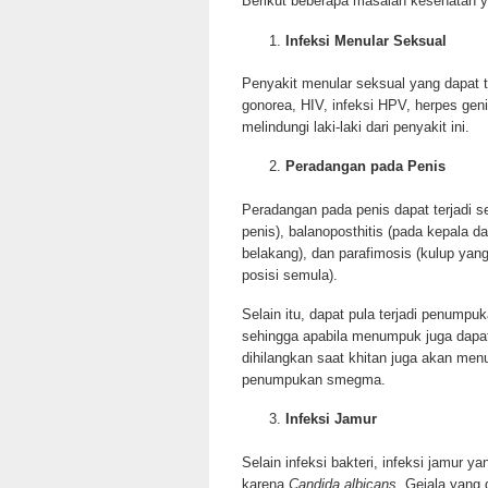
Berikut beberapa masalah kesehatan y
Infeksi Menular Seksual
Penyakit menular seksual yang dapat te
gonorea, HIV, infeksi HPV, herpes genit
melindungi laki-laki dari penyakit ini.
Peradangan pada Penis
Peradangan pada penis dapat terjadi sep
penis), balanoposthitis (pada kepala da
belakang), dan parafimosis (kulup yang
posisi semula).
Selain itu, dapat pula terjadi penump
sehingga apabila menumpuk juga dapat
dihilangkan saat khitan juga akan men
penumpukan smegma.
Infeksi Jamur
Selain infeksi bakteri, infeksi jamur ya
karena
Candida albicans
. Gejala yang 