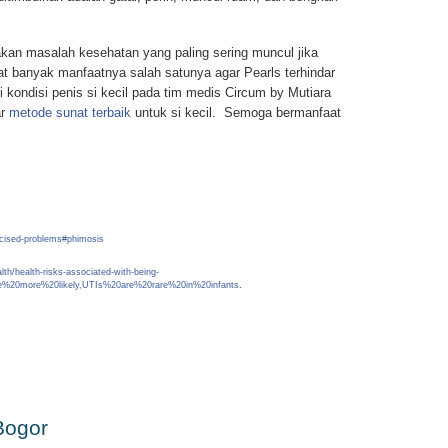
akan masalah kesehatan yang paling sering muncul jika
ngat banyak manfaatnya salah satunya agar Pearls terhindar
si kondisi penis si kecil pada tim medis Circum by Mutiara
ar
metode sunat terbaik
untuk si kecil. Semoga bermanfaat
mcised-problems#phimosis
th/health-risks-associated-with-being-
e%20more%20likely,UTIs%20are%20rare%20in%20infants
.
Bogor