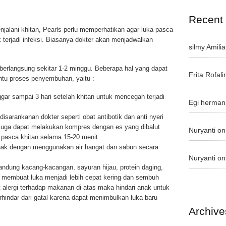
Recent
jalani khitan, Pearls perlu memperhatikan agar luka pasca
 terjadi infeksi. Biasanya dokter akan menjadwalkan
silmy Amilia
erlangsung sekitar 1-2 minggu. Beberapa hal yang dapat
Frita Rofali
tu proses penyembuhan, yaitu :
gar sampai 3 hari setelah khitan untuk mencegah terjadi
Egi herman
isarankanan dokter seperti obat antibotik dan anti nyeri
 juga dapat melakukan kompres dengan es yang dibalut
Nuryanti
o
 pasca khitan selama 15-20 menit
anak dengan menggunakan air hangat dan sabun secara
Nuryanti
o
ung kacang-kacangan, sayuran hijau, protein daging,
t membuat luka menjadi lebih cepat kering dan sembuh
 alergi terhadap makanan di atas maka hindari anak untuk
hindar dari gatal karena dapat menimbulkan luka baru
Archive