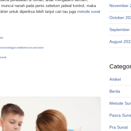
November 
 muncul nanah pada penis sebelum jadwal kontrol, maka
ter untuk diperiksa lebih lanjut cari tau juga
metode sunat
October 20
September
are
August 202
ices/urology/conditions/circumcision
-sunat
Categor
Artikel
Berita
Metode Su
Pasca Suna
Pra Sunat