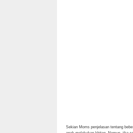
Sekian Moms penjelasan tentang beber
anak melakukan khitan. Namun, jika 