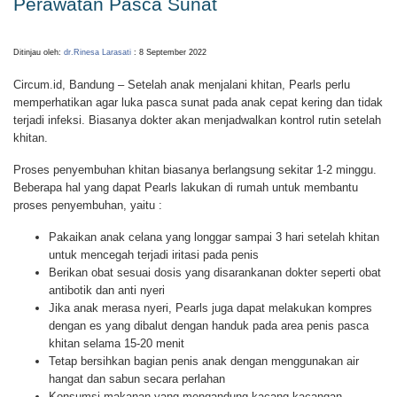
Perawatan Pasca Sunat
Ditinjau oleh:
dr.Rinesa Larasati
: 8 September 2022
Circum.id, Bandung – Setelah anak menjalani khitan, Pearls perlu
memperhatikan agar luka pasca sunat pada anak cepat kering dan tidak
terjadi infeksi. Biasanya dokter akan menjadwalkan kontrol rutin setelah
khitan.
Proses penyembuhan khitan biasanya berlangsung sekitar 1-2 minggu.
Beberapa hal yang dapat Pearls lakukan di rumah untuk membantu
proses penyembuhan, yaitu :
Pakaikan anak celana yang longgar sampai 3 hari setelah khitan
untuk mencegah terjadi iritasi pada penis
Berikan obat sesuai dosis yang disarankanan dokter seperti obat
antibotik dan anti nyeri
Jika anak merasa nyeri, Pearls juga dapat melakukan kompres
dengan es yang dibalut dengan handuk pada area penis pasca
khitan selama 15-20 menit
Tetap bersihkan bagian penis anak dengan menggunakan air
hangat dan sabun secara perlahan
Konsumsi makanan yang mengandung kacang-kacangan,