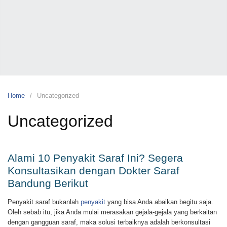
Skip
to
content
Circum
by
Mutiara
Cikutra
Klinik
Sunat
Home
Uncategorized
Anak
dan
Uncategorized
Dewasa
No
#1
Alami 10 Penyakit Saraf Ini? Segera
Konsultasikan dengan Dokter Saraf
Bandung Berikut
Penyakit saraf bukanlah
penyakit
yang bisa Anda abaikan begitu saja.
Oleh sebab itu, jika Anda mulai merasakan gejala-gejala yang berkaitan
dengan gangguan saraf, maka solusi terbaiknya adalah berkonsultasi