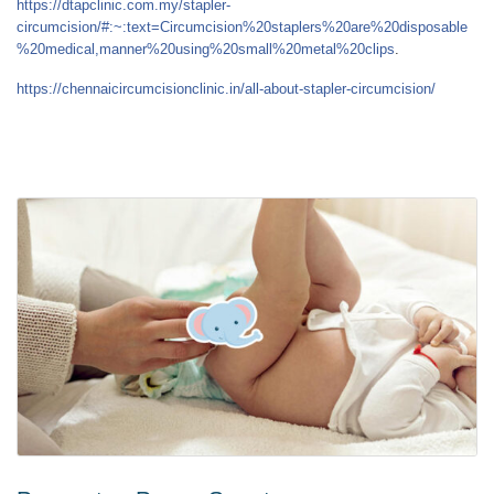
https://dtapclinic.com.my/stapler-
circumcision/#:~:text=Circumcision%20staplers%20are%20disposable
%20medical,manner%20using%20small%20metal%20clips
.
https://chennaicircumcisionclinic.in/all-about-stapler-circumcision/