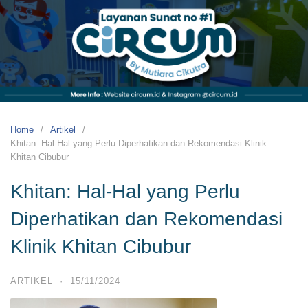
Skip
to
content
Circum
by
Mutiara
Cikutra
Klinik
Sunat
Home
Artikel
Anak
Khitan: Hal-Hal yang Perlu Diperhatikan dan Rekomendasi Klinik
dan
Khitan Cibubur
Dewasa
Khitan: Hal-Hal yang Perlu
No
#1
Diperhatikan dan Rekomendasi
Klinik Khitan Cibubur
ARTIKEL
·
15/11/2024