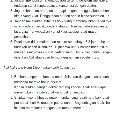
Jangan mengonsumsi obat-obatan tertentu sebelum melakukan
tindakan sunat tanpa adanya konsultasi dengan dokter.
Jaga kebersihan area penis, tetapi jangan menggunakan bahan
kimia yang kuat. Penggunaan air dan sabun biasa sudah cukup.
Jangan melakukan aktivitas fisik yang memungkinkan terjadinya
risiko
cedera
. Sebab, cedera ataupun trauma pada area genital
bisa saja menyebabkan komplikasi, apalagi saat masa
pemulihan.
Dianjurkan tidak makan dan minum setidaknya 6-8 jam sebelum
tindakan bedah dilakukan. Tujuannya untuk menghindari risiko
muntah saat proses sunat berlangsung. Untuk bayi/balita, jangan
diberikan
ASI
atau susu formula empat jam sebelumnya.
Hal-Hal yang Perlu Diperhatikan oleh Orang Tua
Berikan pengertian kepada anak. Jelaskan dengan jelas alasan
mengapa mereka harus disunat.
Konsultasikan dengan dokter tentang kondisi anak agar dapat
menentukan
metode
sunat yang paling sesuai.
Siapkan waktu khusus untuk mendampingi buah hati, baik saat
pra-sunat, hari H, maupun pasca-sunat. Bagi sebagian anak, hal
ini bisa membantu menguatkan mental mereka.