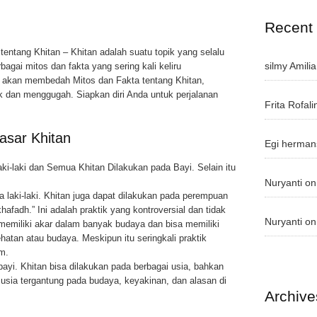
Recent
tentang Khitan – Khitan adalah suatu topik yang selalu
silmy Amilia
bagai mitos dan fakta yang sering kali keliru
kita akan membedah Mitos dan Fakta tentang Khitan,
 dan menggugah. Siapkan diri Anda untuk perjalanan
Frita Rofali
asar Khitan
Egi herman
ki-laki dan Semua Khitan Dilakukan pada Bayi. Selain itu
Nuryanti
o
a laki-laki. Khitan juga dapat dilakukan pada perempuan
afadh.” Ini adalah praktik yang kontroversial dan tidak
Nuryanti
o
memiliki akar dalam banyak budaya dan bisa memiliki
hatan atau budaya. Meskipun itu seringkali praktik
m.
 bayi. Khitan bisa dilakukan pada berbagai usia, bahkan
usia tergantung pada budaya, keyakinan, dan alasan di
Archive