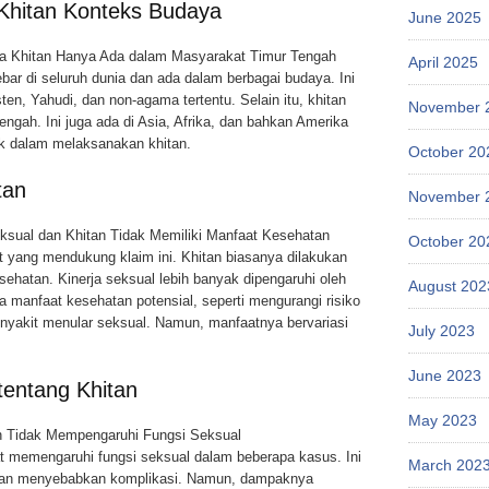
 Khitan Konteks Budaya
June 2025
rta Khitan Hanya Ada dalam Masyarakat Timur Tengah
April 2025
ebar di seluruh dunia dan ada dalam berbagai budaya. Ini
en, Yahudi, dan non-agama tertentu. Selain itu, khitan
November 
ngah. Ini juga ada di Asia, Afrika, dan bahkan Amerika
ik dalam melaksanakan khitan.
October 20
tan
November 
eksual dan Khitan Tidak Memiliki Manfaat Kesehatan
October 20
at yang mendukung klaim ini. Khitan biasanya dilakukan
ehatan. Kinerja seksual lebih banyak dipengaruhi oleh
August 202
pa manfaat kesehatan potensial, seperti mengurangi risiko
enyakit menular seksual. Namun, manfaatnya bervariasi
July 2023
June 2023
tentang Khitan
May 2023
an Tidak Mempengaruhi Fungsi Seksual
t memengaruhi fungsi seksual dalam beberapa kasus. Ini
March 202
kan menyebabkan komplikasi. Namun, dampaknya