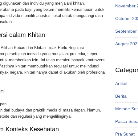
g digunakan dan individu yang menjalani khitan.
November 
terutama pada bayi yang belum memiliki kemampuan untuk
a individu memilih anestesi lokal untuk mengurangi rasa
October 20
rasakan.
September
rsi dalam Khitan
August 202
 Pilihan Bebas dan Khitan Tidak Perlu Regulasi
pa persetujuan individu yang menjalani prosedur, seperti
tuk memberikan izin. Ini telah memicu banyak kontroversi
Pastinya khitan membutuhkan regulasi untuk melindungi
Categor
anyak negara, khitan hanya dapat dilakukan oleh profesional
Artikel
an
Berita
epan
Metode Su
an dari budaya dan praktik medis di masa depan. Namun,
ode dan regulasi yang mengelilinginya.
Pasca Suna
m Konteks Kesehatan
Pra Sunat