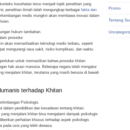
konteks kesehatan terus menjadi topik penelitian yang
Promo
ir, penelitian ilmiah telah mengungkap berbagai
fakta dan
perkembangan medis mungkin akan membawa inovasi dalam
Tentang Su
isien.
ndungan hukum tambahan.
Uncategori
alam prosedur.
n akan memanfaatkan teknologi medis terbaru, seperti
pat mengurangi rasa sakit, risiko komplikasi, dan waktu
perlukan untuk memastikan bahwa prosedur khitan
ngan hak asasi manusia. Beberapa negara telah mengatur
yang menjalani khitan, terutama yang masih berusia di bawah
umanis terhadap Khitan
ertimbangan Psikologis.
jut dalam pendidikan dan kesadaran tentang khitan.
u yang menjalani khitan bisa mengalami dampak psikologis
 diberikan perhatian khusus terhadap aspek psikologis
ma pada usia yang lebih dewasa.