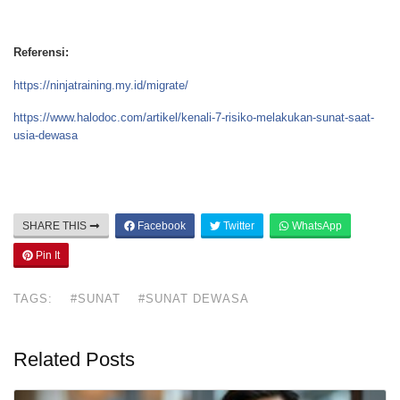
Referensi:
https://ninjatraining.my.id/migrate/
https://www.halodoc.com/artikel/kenali-7-risiko-melakukan-sunat-saat-
usia-dewasa
SHARE THIS
Facebook
Twitter
WhatsApp
Pin It
TAGS:
#SUNAT
#SUNAT DEWASA
Related Posts