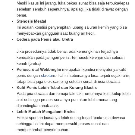
Meski kasus ini jarang, luka bekas sunat bisa saja terbuka/lepas
sebelum sembuh sepenuhnya, apalagi jika tidak dirawat dengan
benar.
Stenosis Meatal
Ini adalah kondisi penyempitan lubang saluran kemih yang bisa
menyebabkan gangguan saat buang air kecil.
Cedera pada Penis atau Uretra
Jika prosedurnya tidak benar, ada kemungkinan terjadinya
kerusakan pada jaringan penis, termasuk kelenjar dan saluran
kemih (uretra)
Penoscrotal Webbing
Ini merupakan kondisi menyatunya kulit
penis dengan
skrotum
. Hal ini sebenarnya bisa terjadi sejak lahir,
tetapi bisa juga efek samping setelah sunat di usia dewasa.
Kulit Penis Lebih Tebal dan Kurang Elastis
Pada pria dewasa dan remaja laki-laki, umumnya kulit kulup lebih
alot sehingga proses sunatnya pun akan lebih menantang
dibandingkan anak-anak
Lebih Mudah Mengalami Ereksi
Ereksi spontan biasanya lebih sering terjadi pada usia dewasa
sehingga hal ini dapat mempersulit proses sunat dan
memperlambat penyembuhan.